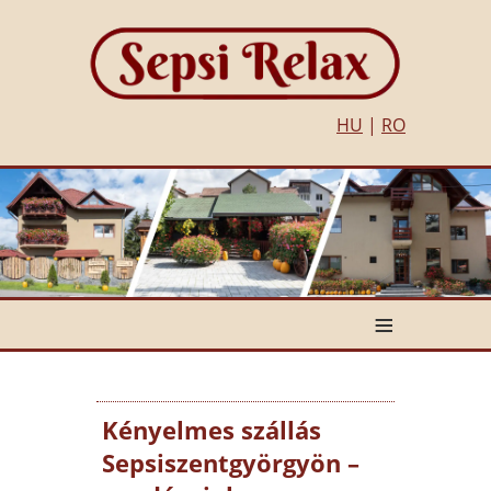
HU
|
RO
≡
Kényelmes szállás
Sepsiszentgyörgyön –